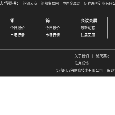
友情链接：
钨钼云商
钼都贸易网
中国金属网
伊春鹿鸣矿业有限
钼
钨
会议会展
今日报价
今日报价
最新动态
市场行情
市场行情
往届回顾
关于我们
|
诚聘英才
|
信息反馈
(c)洛阳万鸽信息技术有限公司
备案号