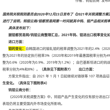
作者：钨钼云商 发布时间：
国务院关税税则委员会2020年12月23日发布了《2021年关税调整
进行了说明，钨钼云商/钼都贸易网第一时间就其中钨、钼产品相关税率变
具体发布如下：
据钼都贸易网/钨钼云商整理汇总，2021年钨、钼进出口税率变化
进口方面：
钼的变化：
自韩国进口的锻轧钼的税率调整为2021年的2.4%（20
整为2021年的协定执行税率3%（2020年和2019年最惠国税率分别为4
整为
0.
6
%（
2020
年为
0.9%
、
2019年为1.2%）；
自巴基斯坦进口的钨丝
税率分别为
4%
和
8%
）。
（具体见下图附表7）
出口方面：
方案文件指出：自 2021 年 1 月 1 日起继续对铬铁等 107
生变化。
（具体见下图附表4）
钨钼云商分析：
《2020年关税调整方案》中，钨钼产品产生变化的仅有部分进出口
表现仍将主要受国内外市场变化所影响。