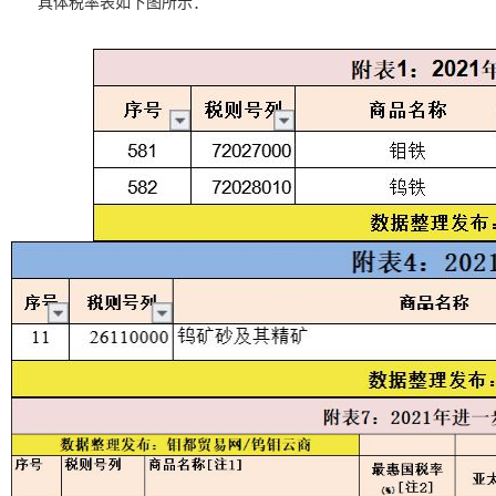
具体税率表如下图所示：