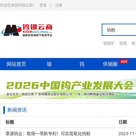
欢迎您来到钨钼云商！
登录
|
注册
钼精矿
钼铁
氧
HOT
网站首页
钼
钨
供销圈
新闻资讯
标题
日期
章源钨业：取得一项新专利！可实现氧化钨粉
2023-11