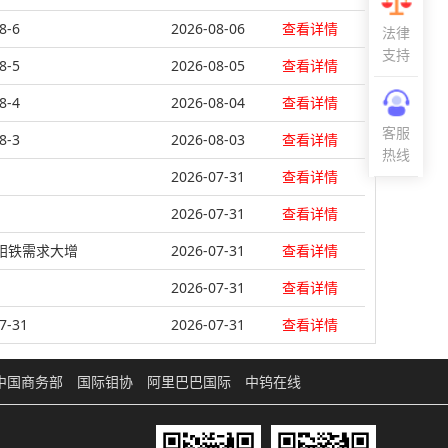
-6
2026-08-06
查看详情
法律
支持
-5
2026-08-05
查看详情
-4
2026-08-04
查看详情
客服
-3
2026-08-03
查看详情
热线
2026-07-31
查看详情
2026-07-31
查看详情
钼铁需求大增
2026-07-31
查看详情
2026-07-31
查看详情
-31
2026-07-31
查看详情
中国商务部
国际钼协
阿里巴巴国际
中钨在线