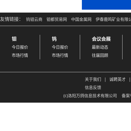
友情链接：
钨钼云商
钼都贸易网
中国金属网
伊春鹿鸣矿业有限
钼
钨
会议会展
今日报价
今日报价
最新动态
市场行情
市场行情
往届回顾
关于我们
|
诚聘英才
|
信息反馈
(c)洛阳万鸽信息技术有限公司
备案号