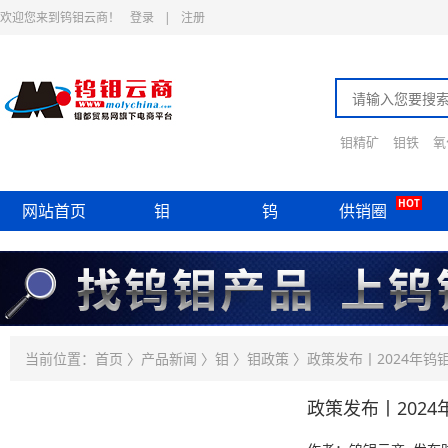
欢迎您来到钨钼云商！
登录
|
注册
钼精矿
钼铁
氧
HOT
网站首页
钼
钨
供销圈
当前位置：
首页
〉
产品新闻
〉
钼
〉
钼政策
〉政策发布丨2024年钨
政策发布丨202