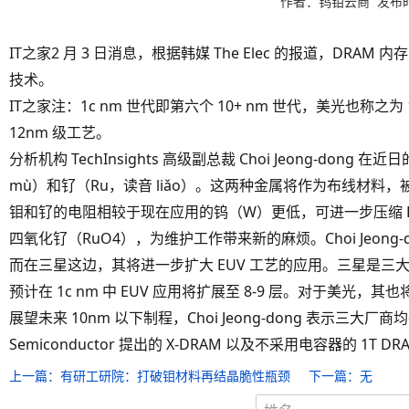
作者：钨钼云商 发布时间：
IT之家2 月 3 日消息，根据韩媒 The Elec 的报道，DR
技术。
IT之家注：1c nm 世代即第六个 10+ nm 世代，美光也称之为 
12nm 级工艺。
分析机构 TechInsights 高级副总裁 Choi Jeong-do
mù）和钌（Ru，读音 liǎo）。这两种金属将作为布线材料
钼和钌的电阻相较于现在应用的钨（W）更低，可进一步压缩 
四氧化钌（RuO4），为维护工作带来新的麻烦。Choi Jeon
而在三星这边，其将进一步扩大 EUV 工艺的应用。三星是三
预计在 1c nm 中 EUV 应用将扩展至 8-9 层。对于美光，其也将
展望未来 10nm 以下制程，Choi Jeong-dong 表示三大厂商均在
Semiconductor 提出的 X-DRAM 以及不采用电容器的 1T 
上一篇：
有研工研院：打破钼材料再结晶脆性瓶颈
下一篇：无