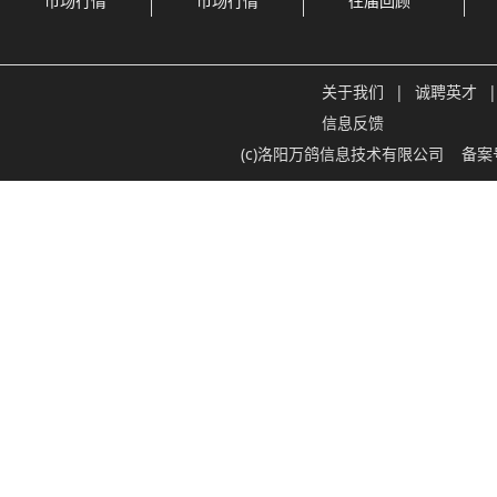
市场行情
市场行情
往届回顾
关于我们
|
诚聘英才
|
信息反馈
(c)洛阳万鸽信息技术有限公司
备案号