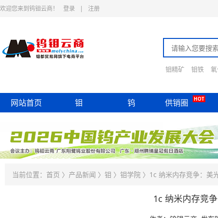
欢迎您来到钨钼云商！
登录
|
注册
钼精矿
钼铁
氧
HOT
网站首页
钼
钨
供销圈
当前位置：
首页
〉
产品新闻
〉
钼
〉
钼学院
〉1c 纳米内存竞争：美
1c 纳米内存竞