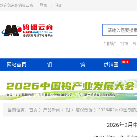
欢迎您来到钨钼云商！
登录
|
注册
钼精矿
钼铁
氧
HOT
网站首页
钼
钨
供销圈
当前位置：
首页
〉
产品新闻
〉
钼
〉
宏观数据
〉2026年2月中国制造
2026年2月