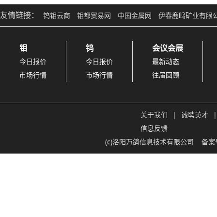
友情链接：
钨钼云商
钼都贸易网
中国金属网
伊春鹿鸣矿业有限
钼
钨
会议会展
今日报价
今日报价
最新动态
市场行情
市场行情
往届回顾
关于我们
|
诚聘英才
|
信息反馈
(c)洛阳万鸽信息技术有限公司
备案号