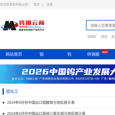
欢迎您来到钨钼云商！
登录
|
注册
钼精矿
钼铁
氧
HOT
网站首页
钼
钨
供销圈
钼化工
2024年6月份中国出口钼酸铵分地区统计表
■
2024年6月份中国出口高纯三氧化钼分地区统计表
■