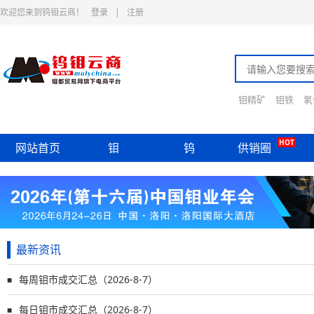
欢迎您来到钨钼云商！
登录
|
注册
钼精矿
钼铁
氧
HOT
网站首页
钼
钨
供销圈
最新资讯
每周钼市成交汇总（2026-8-7）
■
每日钼市成交汇总（2026-8-7）
■