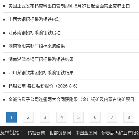
美国正式发布钨废料出口管制规则 8月27日起全面禁止废钨出口
■
山西太钢招标采购钼铁启动
■
江苏南钢招标采购钼铁启动
■
湖南衡阳某钢厂招标采购结果
■
湖南湘潭某钢厂招标采购钼铁结果
■
四川某钢铁集团招标采购钼铁结果
■
钨钼云商-每日钴粉报价（2026-8-6）
■
金诚信及子公司连签两大合同获刚果（金）铜矿及内蒙古钨矿项目
■
1
2
3
4
5
6
7
8
友情链接：
钨钼云商
钼都贸易网
中国金属网
伊春鹿鸣矿业有限