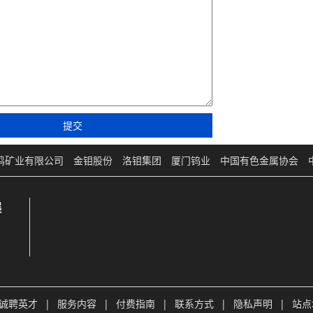
鸣矿业有限公司
金钼股份
洛钼集团
厦门钨业
中国有色金属协会
展
诚聘英才
|
服务内容
|
付费指南
|
联系方式
|
隐私声明
|
站点