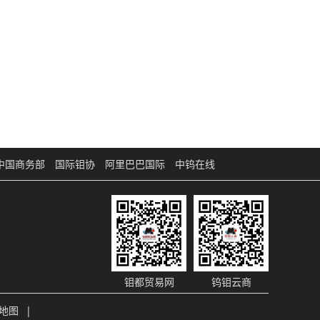
中国商务部
国际钼协
阿里巴巴国际
中钨在线
钼都贸易网
钨钼云商
地图
|