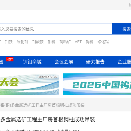
矿
钼铁
氧化钼
钼酸铵
钼粉
钨精矿
APT
钨粉
碳化钨
HOT
圈
钨钼商城
会议会展
研究报告
企业
钼(铜)多金属选矿工程主厂房首根钢柱成功吊装
铜)多金属选矿工程主厂房首根钢柱成功吊装