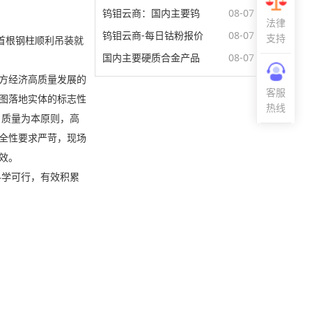
钨钼云商：国内主要钨
08-07
法律
钨钼云商-每日钴粉报价
08-07
支持
房首根钢柱顺利吊装就
国内主要硬质合金产品
08-07
方经济高质量发展的
客服
图落地实体的标志性
热线
、质量为本原则，高
全性要求严苛，现场
效。
科学可行，有效积累