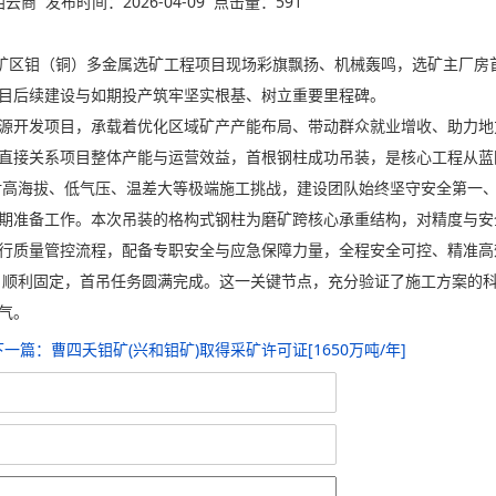
云商 发布时间：2026-04-09 点击量：591
业邦铺矿区钼（铜）多金属选矿工程项目现场彩旗飘扬、机械轰鸣，选矿主厂
目后续建设与如期投产筑牢坚实根基、树立重要里程碑。
源开发项目，承载着优化区域矿产产能布局、带动群众就业增收、助力地
直接关系项目整体产能与运营效益，首根钢柱成功吊装，是核心工程从蓝
对高海拔、低气压、温差大等极端施工挑战，建设团队始终坚守安全第一
期准备工作。本次吊装的格构式钢柱为磨矿跨核心承重结构，对精度与安
行质量管控流程，配备专职安全与应急保障力量，全程安全可控、精准高
位、顺利固定，首吊任务圆满完成。这一关键节点，充分验证了施工方案的
气。
下一篇：
曹四夭钼矿(兴和钼矿)取得采矿许可证[1650万吨/年]