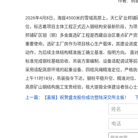
作者：钨钼
2026年4月8日，海拔4500米的雪域高原上，天仁矿
位，标志着项目主体工程正式迈入钢结构安装新阶段，为项
邦铺矿区钼（铜）多金属选矿工程是西藏自治区重点矿产资
重要使命。选矿主厂房作为项目核心生产载体，其建设进度
动作，为后续主体结构精准施工确立基准、指明方向。 面
标准完成钢柱基础验收、吊装方案编制、设备适配调试等前
采用适配高原环境的起重设备、四缆风绳精准定位，严格执
上午11时18分，吊装指令下达，钢柱平稳升空、精准对
高原矿山钢结构施工宝贵经验，极大提振全体建设者信心士
上一篇：
【喜报】祝贺盛龙股份成功登陆深交所主板！