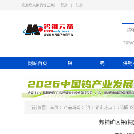
欢迎您来到钨钼云商！
登录
|
注册
钼精
网站首页
钼
钨
供销
当前位置：
首页
〉
产品新闻
〉
钼
〉
钼市热点
〉邦铺矿区
邦铺矿区钼(