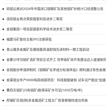
钨钼云商对2026年中国进口钼精矿及其他钼矿砂统计口径调整公告
■
洛阳钼业再次荣获国家科技进步二等奖
■
金钼集团一项目获国家科学技术进步奖二等奖
■
福建马矿股份主板IPO注册获批
■
青山镍多金属矿及镍钼基高温耐蚀先进材料一期工程启动
■
金寨沙坪沟钼矿选矿项目正式开工 世界级矿床开发建设迈入提速新
■
金钼股份申请研制的《钼精矿化学成分标准样品》顺利通过有色金属
■
金渠钼业年产6000吨高纯钼项目：科技赋能破局 试车试产跑出“加速
■
曹四夭钼矿(兴和钼矿)取得采矿许可证[1650万吨/年]
■
邦铺矿区钼(铜)多金属选矿工程主厂房首根钢柱成功吊装
■