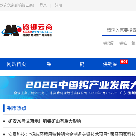
欢迎您来到钨钼云商！
登录
|
注册
钼精矿
钼铁
氧
HOT
网站首页
钼
钨
供销圈
钼市热点
矿安78号文落地！钨钼矿山有重大影响
■
安泰科技：“极端环境用特种钼合金制备关键技术项目” 荣获国家科
■