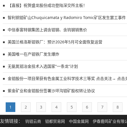
【喜报】祝贺盛龙股份成功登陆深交所主板！
■
智利铜钼矿山Chuquicamata y Radomiro Tomic矿区发生罢工事件
■
中信泰富特钢集团上调含钼钢、含钨钢销售价
■
美国兰格洛斯钼铁厂：预计2026年5月可全面恢复运营
■
美国唯一在产钼铁厂发生爆炸
■
无氨氮钼冶金技术入选国家“一条龙”计划
■
金钼股份一项目荣获有色金属工业科学技术三等奖 点击关注→ 点击关注
■
紫金矿业和金钼股份签署沙坪沟钼矿股权转让协议
■
1
2
3
4
5
6
7
8
友情链接：
钨钼云商
钼都贸易网
中国金属网
伊春鹿鸣矿业有限