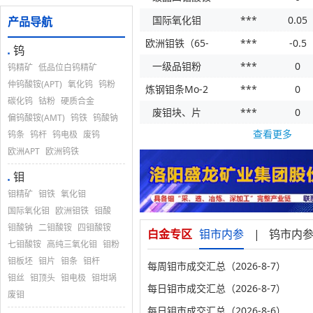
国际氧化钼
***
0.05
产品导航
欧洲钼铁（65-
***
-0.5
（57%）
钨
■
一级品钼粉
***
0
70%）
钨精矿
低品位白钨精矿
仲钨酸铵(APT)
氧化钨
钨粉
炼钢钼条Mo-2
***
0
碳化钨
钴粉
硬质合金
废钼块、片
***
0
偏钨酸铵(AMT)
钨铁
钨酸钠
查看更多
钨条
钨杆
钨电极
废钨
欧洲APT
欧洲钨铁
钼
■
钼精矿
钼铁
氧化钼
国际氧化钼
欧洲钼铁
钼酸
钼酸钠
二钼酸铵
四钼酸铵
白金专区
钼市内参
|
钨市内
七钼酸铵
高纯三氧化钼
钼粉
钼板坯
钼片
钼条
钼杆
每周钼市成交汇总（2026-8-7）
钼丝
钼顶头
钼电极
钼坩埚
每日钼市成交汇总（2026-8-7）
废钼
每日钼市成交汇总（2026-8-6）