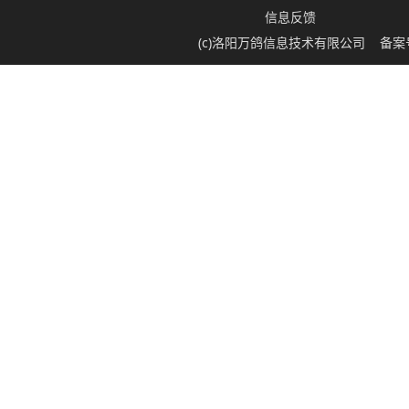
信息反馈
(c)洛阳万鸽信息技术有限公司
备案号