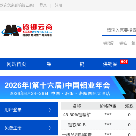
欢迎您来到钨钼云商！
登录
|
注册
钼精矿
钼铁
氧
HOT
网站首页
钼
钨
供销圈
名称
价格范围
涨跌
用户登录
〉
45-50%钼精矿
***
0
钼铁60-B
***
0
免费注册
〉
一级品四钼酸铵
***
0